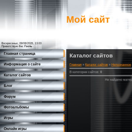
Мой сайт
Воскресенье, 09/08/2026, 13:03
Приветствую Вас
Гость
Главная страница
Каталог сайтов
Информация о сайте
Главная
»
Каталог сайтов
»
Непознанное
В категории сайтов
:
0
Каталог сайтов
Не найдено матер
Блог
Форум
Фотоальбомы
Игры
Онлайн игры