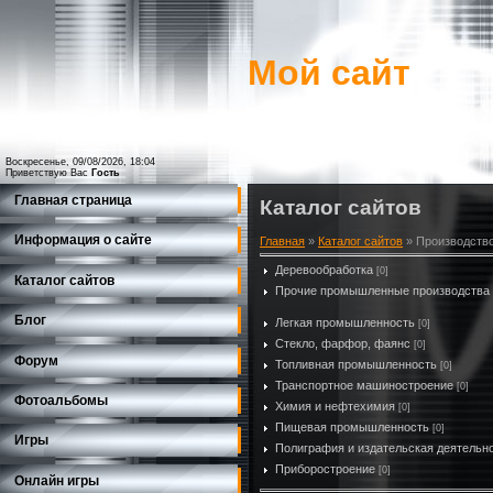
Мой сайт
Воскресенье, 09/08/2026, 18:04
Приветствую Вас
Гость
Главная страница
Каталог сайтов
Информация о сайте
Главная
»
Каталог сайтов
» Производств
Деревообработка
[0]
Каталог сайтов
Прочие промышленные производства
Блог
Легкая промышленность
[0]
Стекло, фарфор, фаянс
[0]
Форум
Топливная промышленность
[0]
Транспортное машиностроение
[0]
Фотоальбомы
Химия и нефтехимия
[0]
Пищевая промышленность
[0]
Игры
Полиграфия и издательская деятельн
Приборостроение
[0]
Онлайн игры