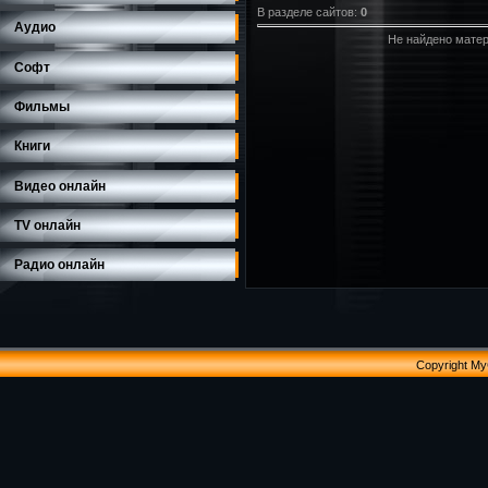
В разделе сайтов
:
0
Аудио
Не найдено матер
Софт
Фильмы
Книги
Видео онлайн
TV онлайн
Радио онлайн
Copyright M