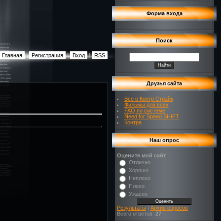
Форма входа
Поиск
Главная
|
Регистрация
|
Вход
|
RSS
Друзья сайта
Все о Контр Страйк
Фильмы для всех
FAQ по системе
Need for Speed SHIFT
Контра
Наш опрос
Оцените мой сайт
Отлично
Хорошо
Неплохо
Плохо
Ужасно
Результаты
|
Архив опросов
Всего ответов:
27