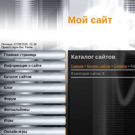
Мой сайт
Пятница, 07/08/2026, 21:39
Приветствую Вас
Гость
Главная страница
Каталог сайтов
Информация о сайте
Главная
»
Каталог сайтов
»
Справки
» А
В категории сайтов
:
0
Каталог сайтов
Блог
Форум
Фотоальбомы
Игры
Онлайн игры