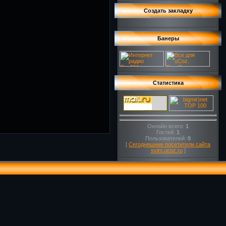
Создать закладку
Банеры
Статистика
Онлайн всего:
1
Гостей:
1
Пользователей:
0
[
Сегодняшние посетители сайта
svim.ucoz.ru
]