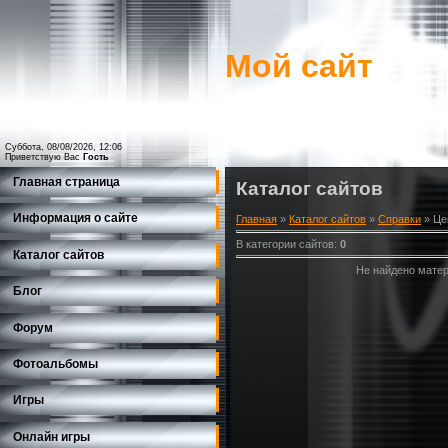
Мой сайт
Суббота, 08/08/2026, 12:06
Приветствую Вас
Гость
Главная страница
Каталог сайтов
Информация о сайте
Главная
»
Каталог сайтов
»
Справки
» Це
В категории сайтов
:
0
Каталог сайтов
Не найдено матер
Блог
Форум
Фотоальбомы
Игры
Онлайн игры