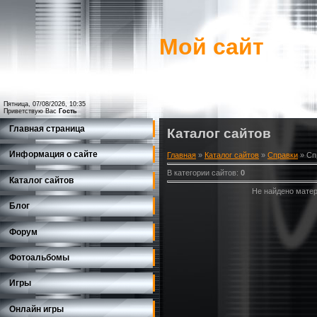
Мой сайт
Пятница, 07/08/2026, 10:35
Приветствую Вас
Гость
Главная страница
Каталог сайтов
Информация о сайте
Главная
»
Каталог сайтов
»
Справки
» Сп
В категории сайтов
:
0
Каталог сайтов
Не найдено матер
Блог
Форум
Фотоальбомы
Игры
Онлайн игры