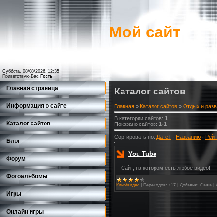
Мой сайт
Суббота, 08/08/2026, 12:35
Приветствую Вас
Гость
Главная страница
Каталог сайтов
Информация о сайте
Главная
»
Каталог сайтов
»
Отдых и раз
В категории сайтов
:
1
Каталог сайтов
Показано сайтов
:
1-1
Сортировать по
:
Дате
·
Названию
·
Рейт
Блог
You Tube
Форум
Сайт, на котором есть любое видео!
Фотоальбомы
Кино/видео
|
Переходов:
417
|
Добавил:
Саша
|
Игры
Онлайн игры